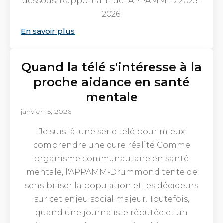
dessous. Rapport annuel APPAMM-D 2025-
2026.
En savoir plus
Quand la télé s'intéresse à la
proche aidance en santé
mentale
janvier 15, 2026
Je suis là: une série télé pour mieux
comprendre une dure réalité Comme
organisme communautaire en santé
mentale, l'APPAMM-Drummond tente de
sensibiliser la population et les décideurs
sur cet enjeu social majeur. Toutefois,
quand une journaliste réputée et un