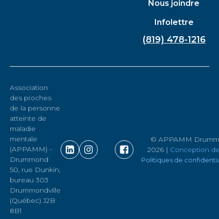
Nous joindre
Infolettre
(819) 478-1216
Association
des proches
de la personne
atteinte de
maladie
mentale
© APPAMM Drummond
(APPAMM) -
2026 |
Conception de
Drummond
Politiques de confidentia
50, rue Dunkin,
bureau 303
Drummondville
(Québec) J2B
8B1